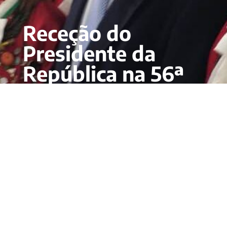
Receção do
Presidente da
República na 56ª
Feira Nacional de
Agricultura em
Santarém
Jun 6, 2019
|
Mundo Vínico