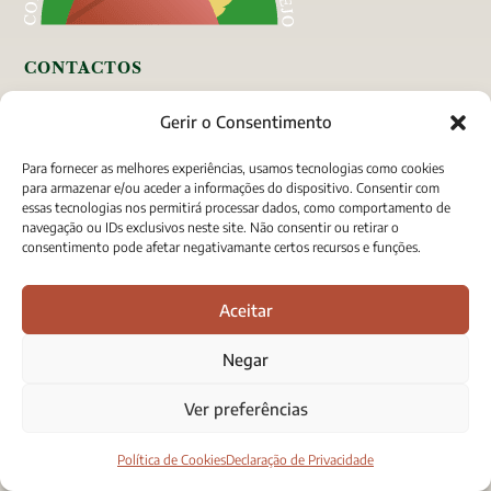
CONTACTOS

Rua Fernanda Seno, 12
Gerir o Consentimento
7005-485 Évora
Para fornecer as melhores experiências, usamos tecnologias como cookies

T. (+351)
966 368 288*
para armazenar e/ou aceder a informações do dispositivo. Consentir com
essas tecnologias nos permitirá processar dados, como comportamento de

sec@confrariaenofilosalentejo.pt
navegação ou IDs exclusivos neste site. Não consentir ou retirar o
consentimento pode afetar negativamante certos recursos e funções.
* Chamada para as redes móveis nacionais.
Aceitar
NOVIDADES
Negar
Confraria
Eventos
Ver preferências
Concursos
Prémios
Política de Cookies
Declaração de Privacidade