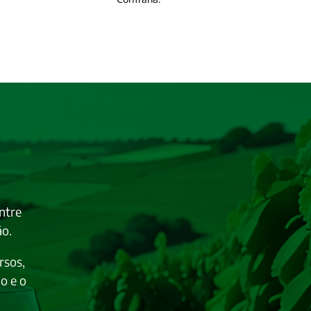
ntre
ão.
rsos,
o e o