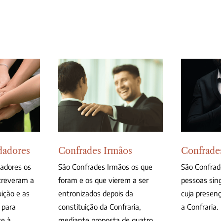
dadores
Confrades Irmãos
Confrade
adores os
São Confrades Irmãos os que
São Confrad
creveram a
foram e os que vierem a ser
pessoas sing
uição e as
entronizados depois da
cuja presenç
 para
constituição da Confraria,
a Confraria.
te à
mediante proposta de quatro