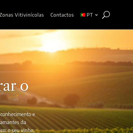
Zonas Vitivinícolas
Contactos
PT
rar o
o conhecimento e
e amantes da
co: o seu vinho,