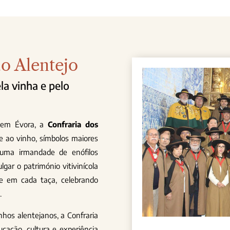
do Alentejo
la vinha e pelo
 em Évora, a
Confraria dos
 ao vinho, símbolos maiores
 uma irmandade de enófilos
gar o património vitivinícola
se em cada taça, celebrando
.
hos alentejanos, a Confraria
cação, cultura e experiência