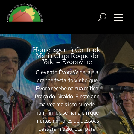
Homenagem à Confrade
Maria Clara Roque do
Vale – Évorawine
O evento ÉvoraWine já é a
grande festa do vinho que
Évora recebe na sua mítica
Praça do Giraldo. E este ano
uma vez mais isso sucedeu,
num fim de semana em que
muitos milhares de pessoas
passaram pelo local para