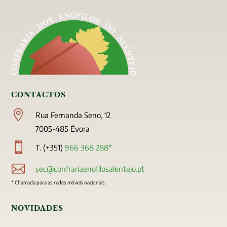
CONTACTOS

Rua Fernanda Seno, 12
7005-485 Évora

T. (+351)
966 368 288*

sec@confrariaenofilosalentejo.pt
* Chamada para as redes móveis nacionais.
NOVIDADES